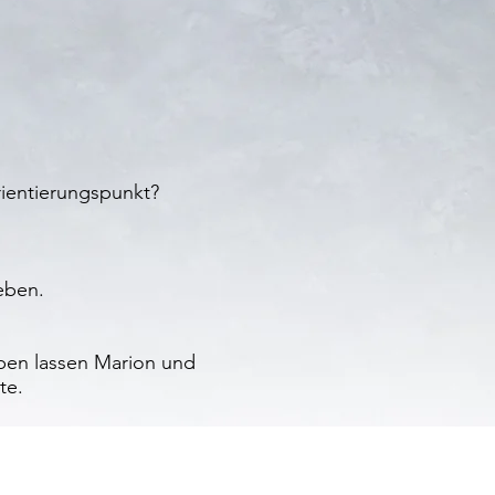
rientierungspunkt?
eben.
eben lassen Marion und
te.